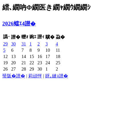
繧､繝吶Φ繝医き繝ｬ繝ｳ繝繝ｼ
2026蟷ｴ4譛�
譌･
轣ｫ
豌ｴ
譛ｨ
譛�
驥�
蝨�
29
30
31
1
2
3
4
5
6
7
8
9
10
11
12
13
14
15
16
17
18
19
20
21
22
23
24
25
26
27
28
29
30
1
2
蜑阪�譛�
|
莉頑怦
|
谺｡縺ｮ譛�