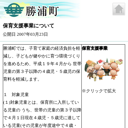
保育支援事業について
公開日 2007年03月23日
勝浦町では、子育て家庭の経済負担を軽
保育支援事業
減し、子どもが健やかに育つ環境づくり
を進めるため、平成１９年４月から 世帯
児童の第３子以降の４歳児・５歳児の保
育料を軽減します。
※クリックで拡大
１ 対象児童
(１)対象児童とは、保育所に入所してい
る児童の うち、世帯の児童の第３子以降
で４月１日現在４歳児・５歳児に達して
いる児童(その児童が年度途中で４歳・