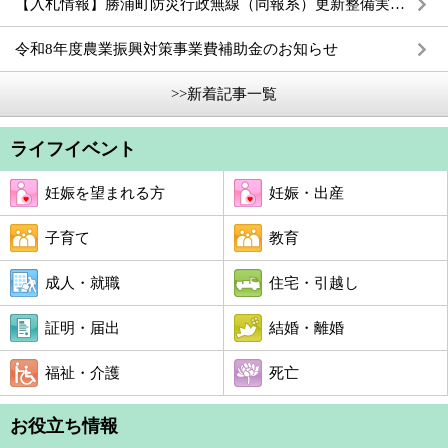
【入札情報】勝浦町防災行政無線（同報系）更新整備実施設計業務
令和8年度農業振興対策事業費補助金のお知らせ
>>新着記事一覧
ライフイベント
妊娠を望まれる方
妊娠・出産
子育て
教育
成人・就職
住宅・引越し
証明・届出
結婚・離婚
福祉・介護
死亡
お役立ち情報