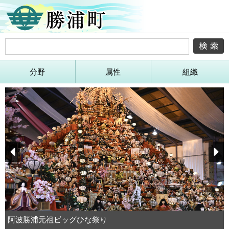
分野
属性
組織
Prev
Next
阿波勝浦元祖ビッグひな祭り