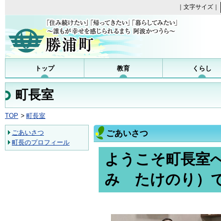
｜文字サイズ｜
勝浦町
トップ
教育
くらし
町長室
TOP
町長室
ごあいさつ
ごあいさつ
町長のプロフィール
ようこそ町長室
み たけのり）