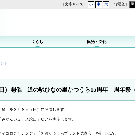
｜文字サイズ｜
小
中
大
｜背景色｜
黒
勝浦町
くらし
観光・文化
ット
ベント
（日）開催 道の駅ひなの里かつうら15周年 周年祭
祭 を３月８日（日）に開催します。
「みかんジュース蛇口」などを実施します。
サイコロチャレンジ」「阿波かつうらブランド試食会」を行うほか、