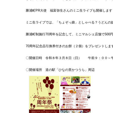
勝浦町PR大使 福富弥生さんのミニ生ライブも開催します
ミニ生ライブでは、「ちょぞっ娘」としゃべる？うどんの
勝浦町制施行70周年を記念して、ミニマルシェ店舗で500
70周年記念品引換券付きのお餅（２個）をプレゼントしま
〇開催日時 令和８年３月８日（日） 午前９：００～
〇開催場所 道の駅「ひなの里かつうら」周辺