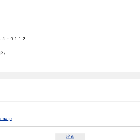
４４－０１１２
P）
ima.jp
戻る