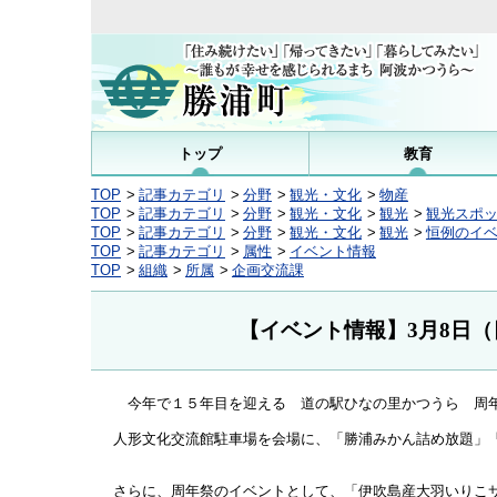
トップ
教育
TOP
記事カテゴリ
分野
観光・文化
物産
TOP
記事カテゴリ
分野
観光・文化
観光
観光スポ
TOP
記事カテゴリ
分野
観光・文化
観光
恒例のイ
TOP
記事カテゴリ
属性
イベント情報
TOP
組織
所属
企画交流課
【イベント情報】3月8日
今年で１５年目を迎える 道の駅ひなの里かつうら 周年
人形文化交流館駐車場を会場に、「勝浦みかん詰め放題」
さらに、周年祭のイベントとして、「伊吹島産大羽いりこ