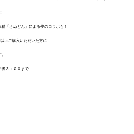
！
妖精「さぬどん」による夢のコラボも！
円以上ご購入いただいた方に
す。
午後３：００まで