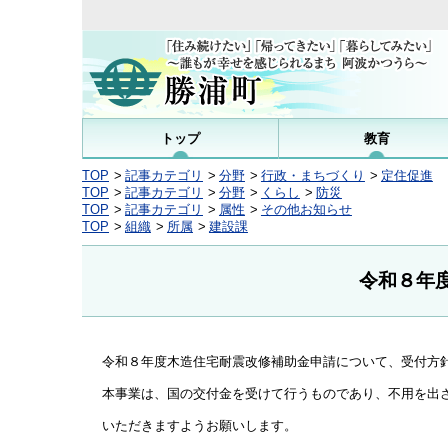
トップ
教育
TOP
記事カテゴリ
分野
行政・まちづくり
定住促進
TOP
記事カテゴリ
分野
くらし
防災
TOP
記事カテゴリ
属性
その他お知らせ
TOP
組織
所属
建設課
令和８年
令和８年度木造住宅耐震改修補助金申請について、受付方
本事業は、国の交付金を受けて行うものであり、不用を出
いただきますようお願いします。