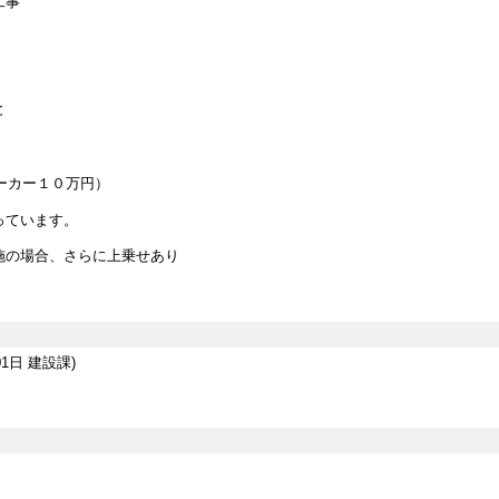
工事
と
ーカー１０万円）
ています。
の場合、さらに上乗せあり
01日
建設課
)