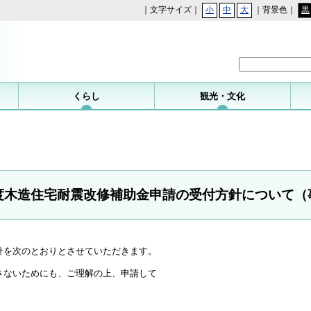
｜文字サイズ｜
小
中
大
｜背景色｜
黒
勝浦町
くらし
観光・文化
度木造住宅耐震改修補助金申請の受付方針について（
針を次のとおりとさせていただきます。
さないためにも、ご理解の上、申請して