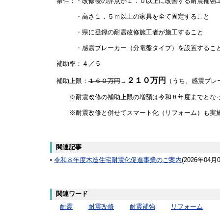
条件：・改修後の評点が１．０以上に改善する耐震補強
・高さ１．５ｍ以上の家具を全て固定すること
・県に登録の耐震改修施工者が施工すること
・感震ブレーカー（分電盤タイプ）を設置するこ
補助率：４／５
２１０万円
補助上限：
１６０万円
→
（うち、感震ブレ
※耐震改修の補助上限の増額は令和８年度までとなっ
※耐震改修と併せてスマート化（リフォーム）も実施
関連記事
令和８年度木造住宅耐震化促進事業のご案内
(
2026年04月
関連ワード
耐震
耐震改修
耐震補強
リフォーム