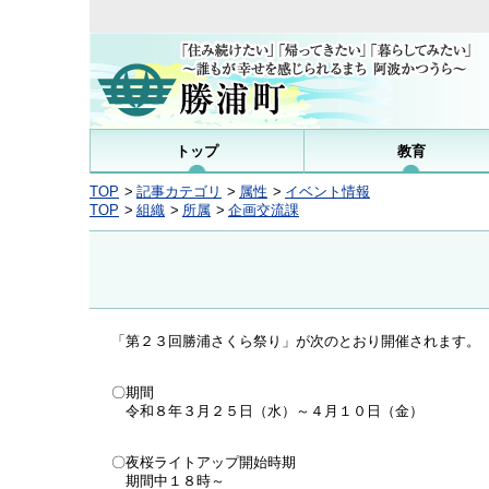
トップ
教育
TOP
記事カテゴリ
属性
イベント情報
TOP
組織
所属
企画交流課
「第２３回勝浦さくら祭り」が次のとおり開催されます。
〇期間
令和８年３月２５日（水）～４月１０日（金）
〇夜桜ライトアップ開始時期
期間中１８時～