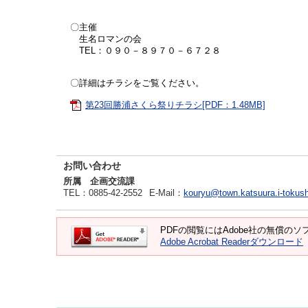
〇主催
生名ロマンの会
TEL：０９０－８９７０－６７２８
〇詳細はチラシをご覧ください。
第23回勝浦さくら祭りチラシ[PDF：1.48MB]
お問い合わせ
所属 企画交流課
TEL
：0885-42-2552
E-Mail
：
kouryu@town.katsuura.i-tokush
PDFの閲覧にはAdobe社の無償のソフト
Adobe Acrobat Readerダウンロード