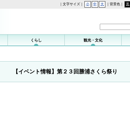
｜文字サイズ｜
小
中
大
｜背景色｜
黒
勝浦町
くらし
観光・文化
【イベント情報】第２３回勝浦さくら祭り