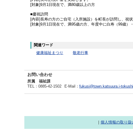
[対象]9月1日現在で、満80歳以上の方
■慶祝訪問
[内容]長寿の方のご自宅（入所施設）を町長が訪問し、祝
[対象]9月1日現在で、満95歳の方、年度中に白寿（99歳）
関連ワード
健康福祉まつり
敬老行事
お問い合わせ
所属 福祉課
TEL
：0885-42-1502
E-Mail
：
fukusi@town.katsuura.i-tokush
｜
個人情報の取り扱