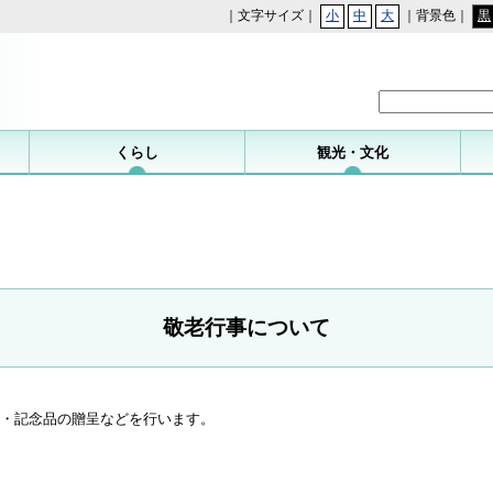
｜文字サイズ｜
小
中
大
｜背景色｜
黒
勝浦町
くらし
観光・文化
敬老行事について
状・記念品の贈呈などを行います。