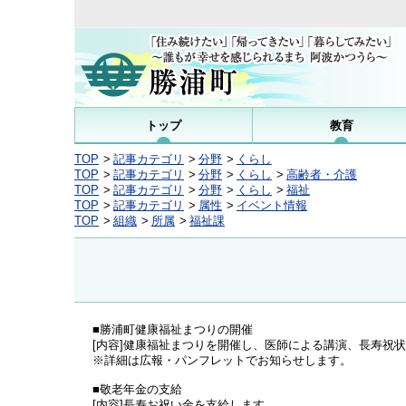
トップ
教育
TOP
記事カテゴリ
分野
くらし
TOP
記事カテゴリ
分野
くらし
高齢者・介護
TOP
記事カテゴリ
分野
くらし
福祉
TOP
記事カテゴリ
属性
イベント情報
TOP
組織
所属
福祉課
■勝浦町健康福祉まつりの開催
[内容]健康福祉まつりを開催し、医師による講演、長寿祝
※詳細は広報・パンフレットでお知らせします。
■敬老年金の支給
[内容]長寿お祝い金を支給します。