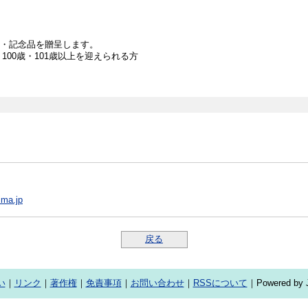
状・記念品を贈呈します。
・100歳・101歳以上を迎えられる方
ima.jp
戻る
い
｜
リンク
｜
著作権
｜
免責事項
｜
お問い合わせ
｜
RSSについて
｜Powered by J