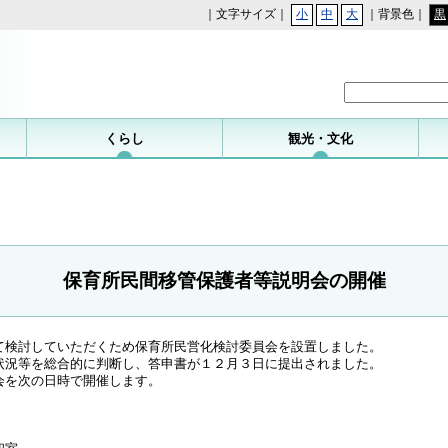
｜文字サイズ｜
小
中
大
｜背景色｜
黒
勝浦町
くらし
観光・文化
保育所民間移管保護者等説明会の開催
て検討していただくため保育所民営化検討委員会を設置しました。
状況等を総合的に判断し、答申書が１２月３日に提出されました。
会を次の日時で開催します。