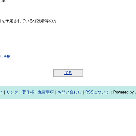
和室
所を予定されている保護者等の方
ima.jp
戻る
い
｜
リンク
｜
著作権
｜
免責事項
｜
お問い合わせ
｜
RSSについて
｜Powered by J