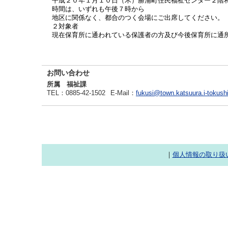
平成２０年１月１０日（木）勝浦町住民福祉センター２階
時間は、いずれも午後７時から
地区に関係なく、都合のつく会場にご出席してください。
２対象者
現在保育所に通われている保護者の方及び今後保育所に通
お問い合わせ
所属 福祉課
TEL
：0885-42-1502
E-Mail
：
fukusi@town.katsuura.i-tokush
｜
個人情報の取り扱