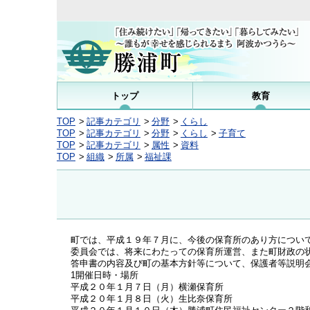
トップ
教育
TOP
記事カテゴリ
分野
くらし
TOP
記事カテゴリ
分野
くらし
子育て
TOP
記事カテゴリ
属性
資料
TOP
組織
所属
福祉課
町では、平成１９年７月に、今後の保育所のあり方につい
委員会では、将来にわたっての保育所運営、また町財政の
答申書の内容及び町の基本方針等について、保護者等説明
1開催日時・場所
平成２０年１月７日（月）横瀬保育所
平成２０年１月８日（火）生比奈保育所