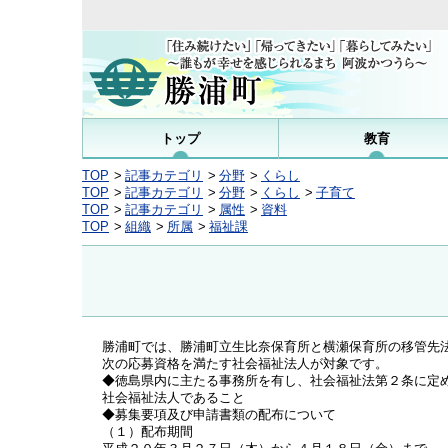
トップ
教育
TOP
記事カテゴリ
分野
くらし
TOP
記事カテゴリ
分野
くらし
子育て
TOP
記事カテゴリ
属性
資料
TOP
組織
所属
福祉課
勝浦町では、勝浦町立生比奈保育所と横瀬保育所の移管先
次の応募資格を満たす社会福祉法人が対象です。
◆徳島県内に主たる事務所を有し、社会福祉法第２条に定
社会福祉法人であること
◆募集要項及び申請書類の配布について
（１）配布期間