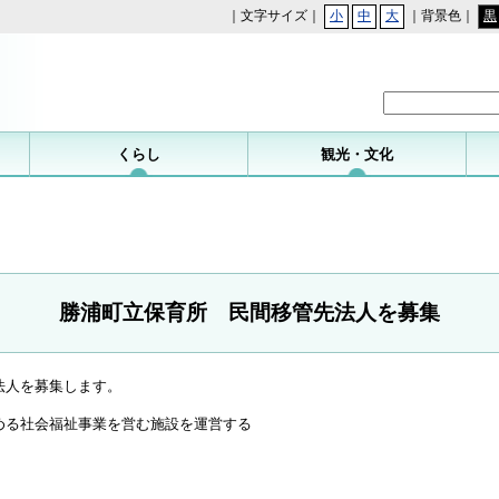
｜文字サイズ｜
小
中
大
｜背景色｜
黒
勝浦町
くらし
観光・文化
勝浦町立保育所 民間移管先法人を募集
法人を募集します。
める社会福祉事業を営む施設を運営する