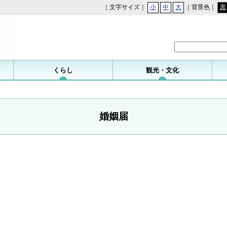
｜文字サイズ｜
小
中
大
｜背景色｜
黒
勝浦町
くらし
観光・文化
婚姻届