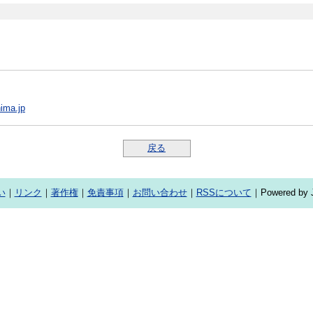
ima.jp
戻る
い
｜
リンク
｜
著作権
｜
免責事項
｜
お問い合わせ
｜
RSSについて
｜Powered by J