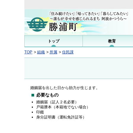
トップ
教育
TOP
組織
所属
住民課
婚姻届を出した日から効力が生じます。
必要なもの
婚姻届（証人２名必要）
戸籍謄本（本籍地でない場合）
印鑑
身分証明書（運転免許証等）