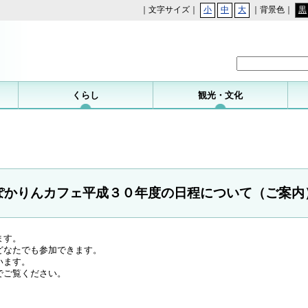
｜文字サイズ｜
小
中
大
｜背景色｜
黒
勝浦町
くらし
観光・文化
ぽかりんカフェ平成３０年度の日程について（ご案内
ます。
どなたでも参加できます。
います。
でご覧ください。