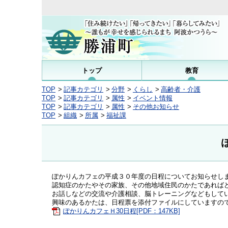
トップ
教育
TOP
記事カテゴリ
分野
くらし
高齢者・介護
TOP
記事カテゴリ
属性
イベント情報
TOP
記事カテゴリ
属性
その他お知らせ
TOP
組織
所属
福祉課
ぽかりんカフェの平成３０年度の日程についてお知らせし
認知症のかたやその家族、その他地域住民のかたであれば
お話しなどの交流や介護相談、脳トレーニングなどもして
興味のあるかたは、日程票を添付ファイルにしていますの
ぽかりんカフェＨ30日程[PDF：147KB]