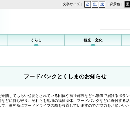
｜文字サイズ｜
小
中
大
｜背景色｜
黒
勝浦町
くらし
観光・文化
フードバンクとくしまのお知らせ
を寄贈してもらい必要とされている団体や福祉施設などへ無償で届けるボラン
場などに持ち寄り、それらを地域の福祉団体、フードバンクなどに寄付する活
して、事務所にフードドライブの箱を設置していますのでご協力をお願いいた