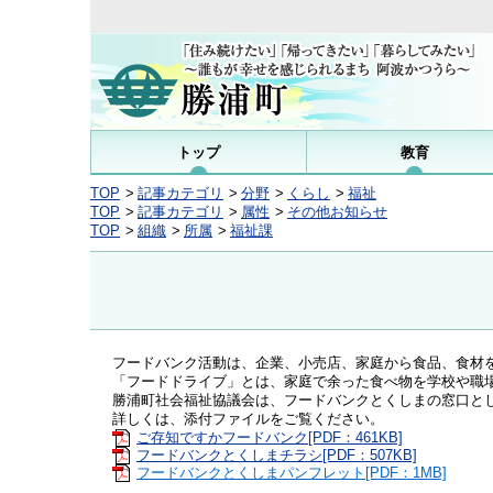
トップ
教育
TOP
記事カテゴリ
分野
くらし
福祉
TOP
記事カテゴリ
属性
その他お知らせ
TOP
組織
所属
福祉課
フードバンク活動は、企業、小売店、家庭から食品、食材
「フードドライブ」とは、家庭で余った食べ物を学校や職
勝浦町社会福祉協議会は、フードバンクとくしまの窓口と
詳しくは、添付ファイルをご覧ください。
ご存知ですかフードバンク[PDF：461KB]
フードバンクとくしまチラシ[PDF：507KB]
フードバンクとくしまパンフレット[PDF：1MB]