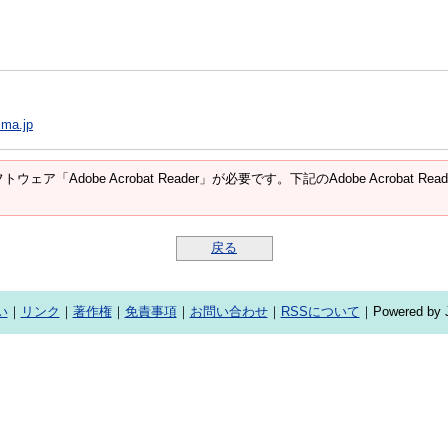
ima.jp
ウェア「Adobe Acrobat Reader」が必要です。下記のAdobe Acroba
戻る
い
｜
リンク
｜
著作権
｜
免責事項
｜
お問い合わせ
｜
RSSについて
｜Powered by J