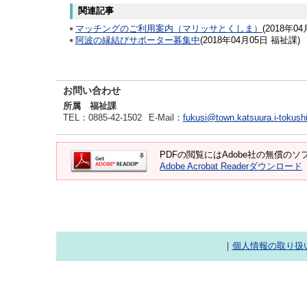
関連記事
マッチングのご利用案内（マリッサとくしま）
(
2018年04
阿波の縁結びサポーター募集中
(
2018年04月05日
福祉課
)
お問い合わせ
所属 福祉課
TEL
：0885-42-1502
E-Mail
：
fukusi@town.katsuura.i-tokush
PDFの閲覧にはAdobe社の無償のソフト
Adobe Acrobat Readerダウンロード
｜
個人情報の取り扱