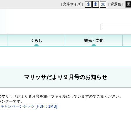
｜文字サイズ｜
小
中
大
｜背景色｜
黒
勝浦町
くらし
観光・文化
マリッサだより９月号のお知らせ
のマリッサだより９月号を添付ファイルにしていますのでご覧ください。
センターです。
キャンペーンチラシ [PDF：1MB]