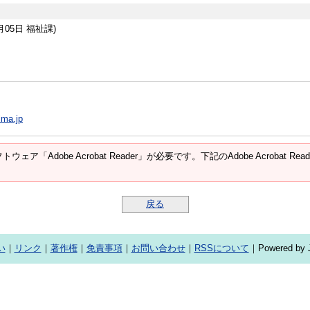
月05日
福祉課
)
ima.jp
ウェア「Adobe Acrobat Reader」が必要です。下記のAdobe Acroba
戻る
い
｜
リンク
｜
著作権
｜
免責事項
｜
お問い合わせ
｜
RSSについて
｜Powered by J