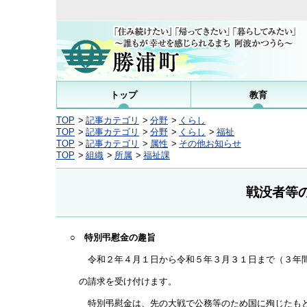
トップ
教育
TOP
記事カテゴリ
分野
くらし
TOP
記事カテゴリ
分野
くらし
福祉
TOP
記事カテゴリ
属性
その他お知らせ
TOP
組織
所属
福祉課
戦没者等
○ 特別弔慰金の趣旨
令和２年４月１日から令和５年３月３１日まで（３年間
の請求を受け付けます。
特別弔慰金は、先の大戦で公務等のため国に殉じたもと