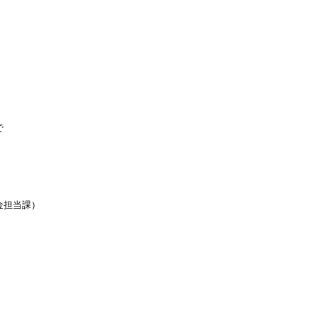
まで
担当課）
３は福祉課備