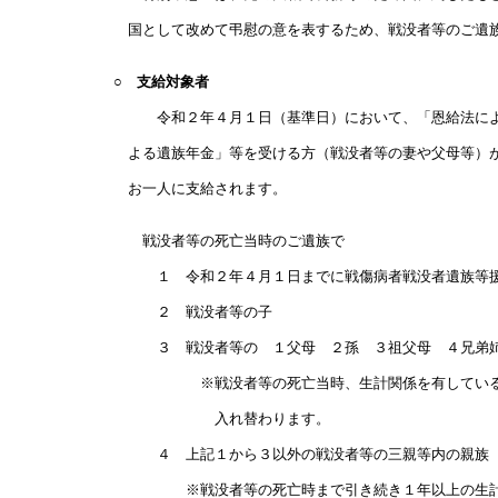
国として改めて弔慰の意を表するため、戦没者等のご遺族
○ 支給対象者
令和２年４月１日（基準日）において、「恩給法による
よる
遺族年金」等を受ける方（戦没者等の妻や父母等）
お一人に支給されます。
戦没者等の死亡当時のご遺族で
１ 令和２年４月１日までに戦傷病者戦没者遺族等援
２ 戦没者等の子
３ 戦没者等の １父母 ２孫 ３祖父母 ４兄弟
※戦没者等の死亡当時、生計関係を有していること
入れ替わります。
４ 上記１から３以外の戦没者等の三親等内の親族（
※戦没者等の死亡時まで引き続き１年以上の生計関