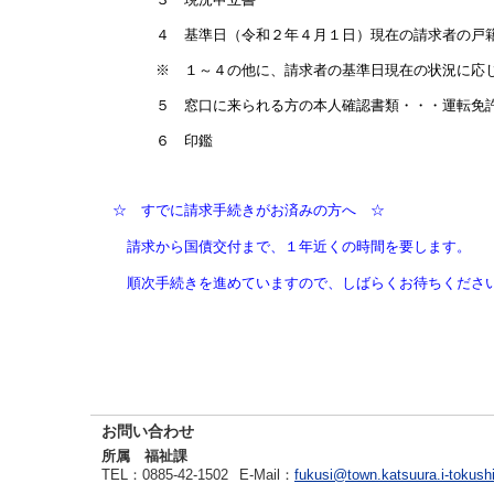
４ 基準日（令和２年４月１日）現在の請求者の戸
※ １～４の他に、請求者の基準日現在の状況に応じ
５ 窓口に来られる方の本人確認書類・・・運転免
６ 印鑑
☆ すでに請求手続きがお済みの方へ ☆
請求から国債交付まで、１年近くの時間を要します。
順次手続きを進めていますので、しばらくお待ちくださ
お問い合わせ
所属 福祉課
TEL
：0885-42-1502
E-Mail
：
fukusi@town.katsuura.i-tokush