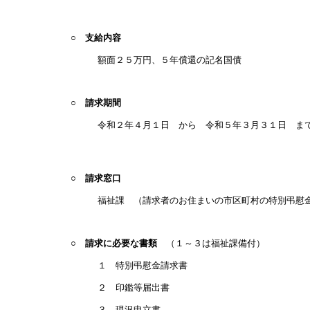
○ 支給内容
額面２５万円、５年償還の記名国債
○ 請求期間
令和２年４月１日 から 令和５年３月３１日 
○ 請求窓口
福祉課 （請求者のお住まいの市区町村の特別弔慰金
○ 請求に必要な書類
（１～
１ 特別弔慰金請求書
２ 印鑑等届出書
３ 現況申立書