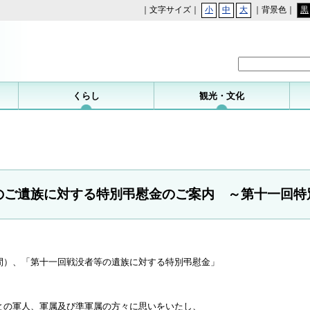
｜文字サイズ｜
小
中
大
｜背景色｜
黒
勝浦町
くらし
観光・文化
のご遺族に対する特別弔慰金のご案内 ～第十一回特
）、「第十一回戦没者等の遺族に対する特別弔慰金」
の軍人、軍属及び準軍属の方々に思いをいたし、