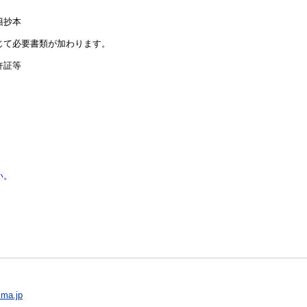
籍抄本
て必要書類が加わります。
許証等
い。
ima.jp