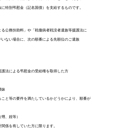
に特別弔慰金（記名国債）を支給するものです。
公務扶助料」や「戦傷病者戦没者遺族等援護法に
がいない場合に、次の順番による先順位のご遺族
護法による弔慰金の受給権を取得した方
姉妹
等の要件を満たしているかどうかにより、順番が
甥、姪等）
係を有していた方に限ります。