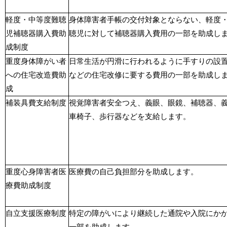
軽度・中等度難聴
身体障害者手帳の交付対象とならない、軽度
児補聴器購入費助
聴児に対して補聴器購入費用の一部を助成し
成制度
重度身体障がい者
日常生活が円滑に行われるように手すりの設
への住宅改造費助
などの住宅改修に要する費用の一部を助成し
成
補装具費支給制度
視覚障害者安全つえ、義眼、眼鏡、補聴器、
車椅子、歩行器などを支給します。
重度心身障害者医
医療費の自己負担部分を助成します。
療費助成制度
自立支援医療制度
特定の障がいにより継続した通院や入院にか