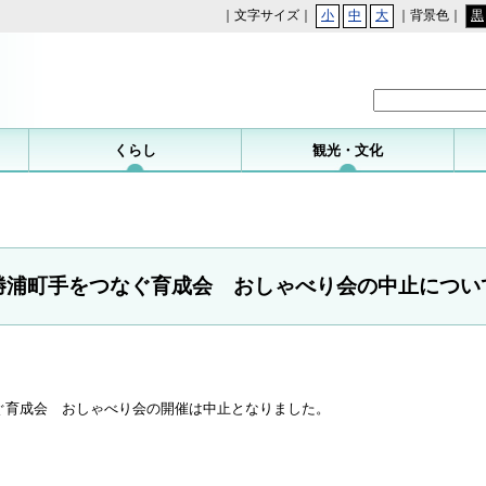
｜文字サイズ｜
小
中
大
｜背景色｜
黒
勝浦町
くらし
観光・文化
勝浦町手をつなぐ育成会 おしゃべり会の中止につい
ぐ育成会 おしゃべり会の開催は中止となりました。