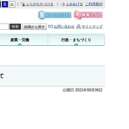
青
白
｜
ふりがなをつける
｜
よみあげる
ご利用案内
お問い合わせ
サイトマップ
組織から探す
産業・労働
行政・まちづくり
て
公開日 2021年09月06日