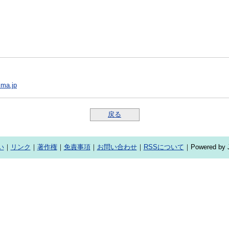
ima.jp
戻る
い
｜
リンク
｜
著作権
｜
免責事項
｜
お問い合わせ
｜
RSSについて
｜Powered by J