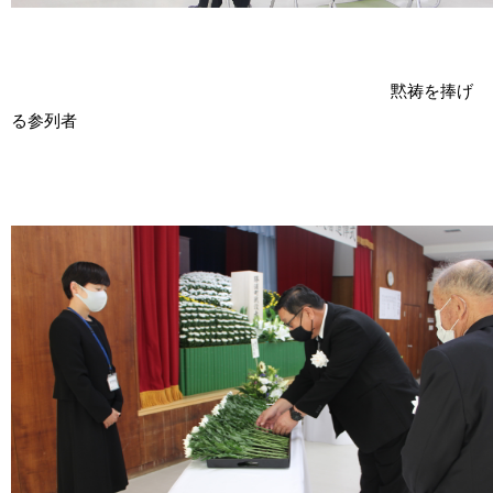
黙祷を捧げ
る参列者