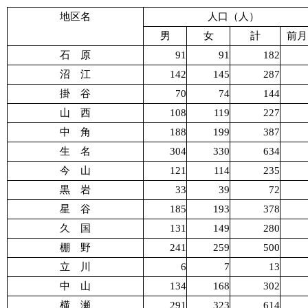
地区名
人口（人）
男
女
計
前月
石 原
91
91
182
沼 江
142
145
287
掛 谷
70
74
144
山 西
108
119
227
中 角
188
199
387
生 名
304
330
634
今 山
121
114
235
黒 岩
33
39
72
星 谷
185
193
378
久 国
131
149
280
棚 野
241
259
500
立 川
6
7
13
中 山
134
168
302
横 瀬
291
323
614