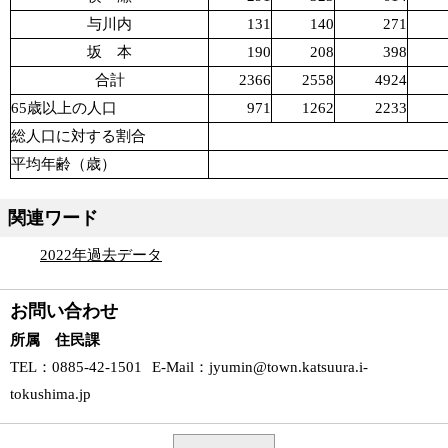
与川内
131
140
271
坂 本
190
208
398
合計
2366
2558
4924
65歳以上の人口
971
1262
2233
総人口に対する割合
平均年齢（歳）
関連ワード
2022年過去データ
お問い合わせ
所属 住民課
TEL
：0885-42-1501
E-Mail
：
jyumin@town.katsuura.i-
tokushima.jp