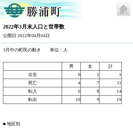
2022年3月末人口と世帯数
公開日 2022年04月04日
3月中の町民の動き 単位：人
男
女
計
出生
0
1
1
死亡
4
7
11
転入
6
8
14
転出
10
9
19
■ 地区別