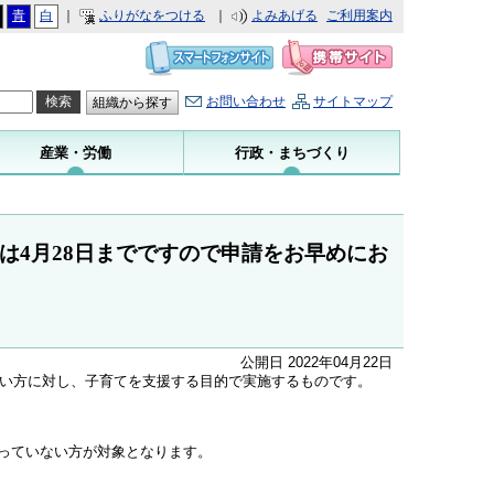
青
白
｜
ふりがなをつける
｜
よみあげる
ご利用案内
お問い合わせ
サイトマップ
組織から探す
産業・労働
行政・まちづくり
4月28日までですので申請をお早めにお
公開日 2022年04月22日
い方に対し、子育てを支援する目的で実施するものです。
取っていない方が対象となります。