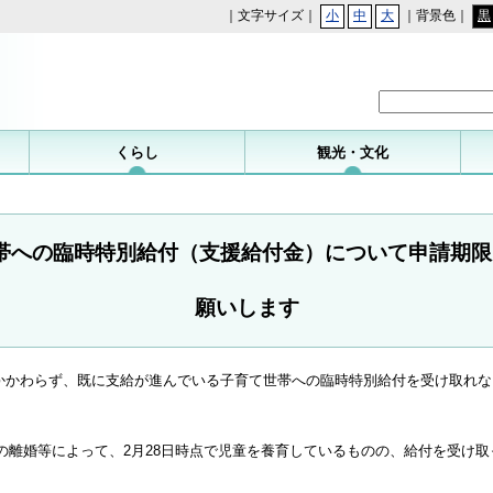
｜文字サイズ｜
小
中
大
｜背景色｜
黒
勝浦町
くらし
観光・文化
帯への臨時特別給付（支援給付金）について申請期限は
願いします
かかわらず、既に支給が進んでいる子育て世帯への臨時特別給付を受け取れな
後の離婚等によって、2月28日時点で児童を養育しているものの、給付を受け