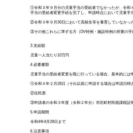
①令和３年９月分の児童手当の受給者でなかったが、令和
手当の受給者変更手続を完了し、申請時点において児童手
②令和３年９月30日において高校生等を養育していなかっ
③その他これらに準ずる方（DV特例・施設特例の所要の
3.支給額
児童一人当たり10万円
4.必要書類
児童手当の受給者変更を既に行っている場合、基本的には
①令和４年２月28日（それ以前に申請する場合は申請日
②住民票
③申請者の令和３年度（令和２年分）市区町村民税課税証
5.申請期間
令和4年4月28日まで
6.注意事項