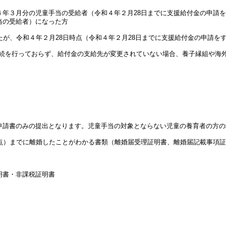
４年３月分の児童手当の受給者（令和４年２月28日までに支援給付金の申請
当の受給者）になった方
たが、令和４年２月28日時点（令和４年２月28日までに支援給付金の申請を
手続を行っておらず、給付金の支給先が変更されていない場合、養子縁組や海
申請書のみの提出となります。児童手当の対象とならない児童の養育者の方の
時点）までに離婚したことがわかる書類（離婚届受理証明書、離婚届記載事項
明書・非課税証明書