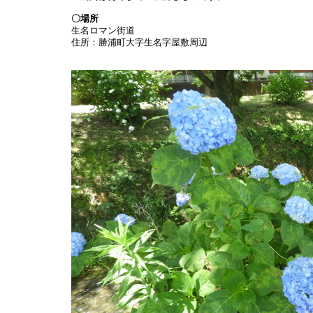
〇場所
生名ロマン街道
住所：勝浦町大字生名字屋敷周辺