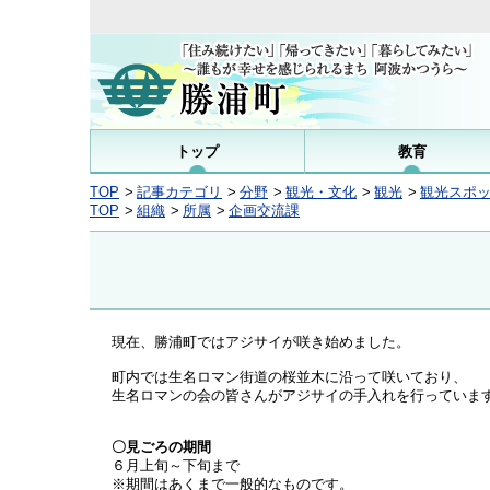
トップ
教育
TOP
記事カテゴリ
分野
観光・文化
観光
観光スポ
TOP
組織
所属
企画交流課
現在、勝浦町ではアジサイが咲き始めました。
町内では生名ロマン街道の桜並木に沿って咲いており、
生名ロマンの会の皆さんがアジサイの手入れを行っていま
〇見ごろの期間
６月上旬～下旬まで
※期間はあくまで一般的なものです。