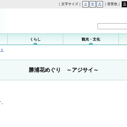
｜文字サイズ｜
小
中
大
｜背景色｜
黒
勝浦町
くらし
観光・文化
ット
勝浦花めぐり ～アジサイ～
す。