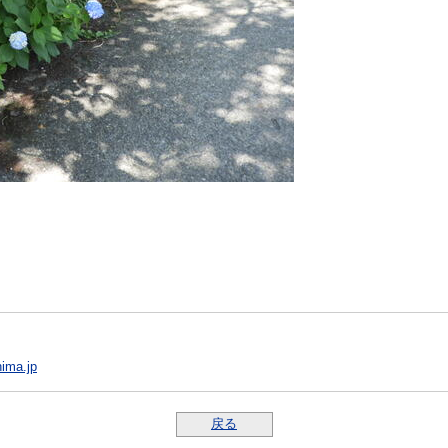
ima.jp
戻る