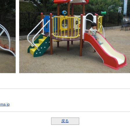
ima.jp
戻る