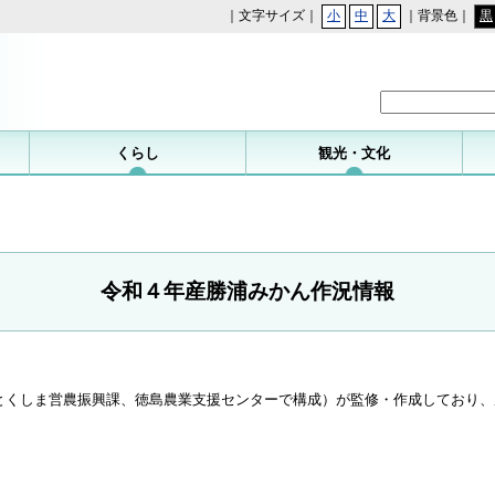
｜文字サイズ｜
小
中
大
｜背景色｜
黒
勝浦町
くらし
観光・文化
令和４年産勝浦みかん作況情報
とくしま営農振興課、徳島農業支援センターで構成）が監修・作成しており、