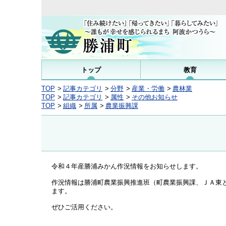
トップ
教育
TOP
記事カテゴリ
分野
産業・労働
農林業
TOP
記事カテゴリ
属性
その他お知らせ
TOP
組織
所属
農業振興課
令和４年産勝浦みかん作況情報をお知らせします。
作況情報は勝浦町農業振興推進班（町農業振興課、ＪＡ東
ます。
ぜひご活用ください。