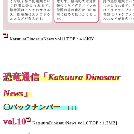
KatsuuraDinosaurNews vol11[PDF：418KB]
恐竜通信「
Katsuura Dinosaur
News
」
〇バックナンバー ↓↓↓
vol.10
KatsuuraDinosaurNews vol10[PDF：1.3MB]