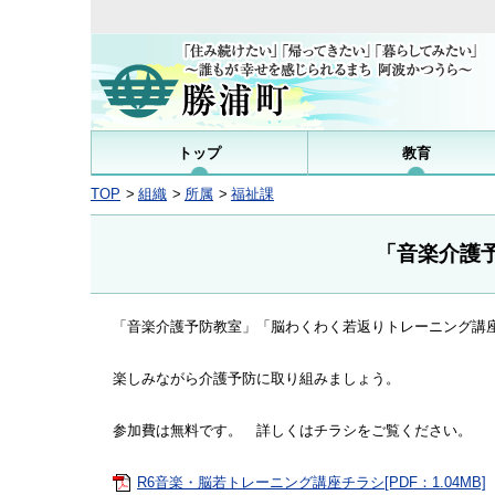
トップ
教育
TOP
組織
所属
福祉課
「音楽介護
「音楽介護予防教室」「脳わくわく若返りトレーニング講
楽しみながら介護予防に取り組みましょう。
参加費は無料です。 詳しくはチラシをご覧ください。
R6音楽・脳若トレーニング講座チラシ[PDF：1.04MB]