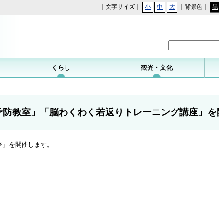
｜文字サイズ｜
小
中
大
｜背景色｜
黒
勝浦町
くらし
観光・文化
予防教室」「脳わくわく若返りトレーニング講座」を
座」を開催します。