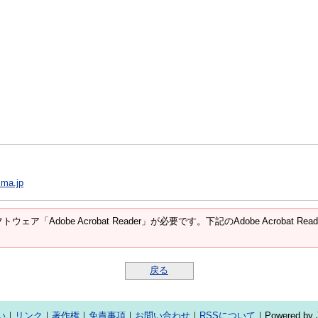
ima.jp
ウェア「Adobe Acrobat Reader」が必要です。下記のAdobe Acroba
戻る
い
｜
リンク
｜
著作権
｜
免責事項
｜
お問い合わせ
｜
RSSについて
｜Powered by J