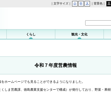
｜文字サイズ｜
小
中
大
｜背景色｜
黒
勝浦町
くらし
観光・文化
令和７年度営農情報
報をホームページでも見ることができるようになりました。
とくしま営農課、徳島農業支援センターで構成）が発行しており、野菜・果樹