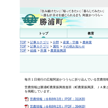
トップ
教育
TOP
記事カテゴリ
分野
産業・労働
農林業
TOP
記事カテゴリ
属性
その他お知らせ
TOP
組織
所属
農業振興課
毎月１日発行の広報阿波かつうらに折り込んでいる営農情
営農情報は勝浦町農業振興推進班（町農業振興課、ＪＡ東
を掲載しています。
営農情報（令和8年3月）[PDF：311KB]
営農情報（令和8年2月）[PDF：394KB]