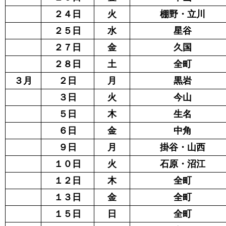
２４日
火
棚野・立川
２５日
水
星谷
２７日
金
久国
２８日
土
全町
３月
２日
月
黒岩
３日
火
今山
５日
木
生名
６日
金
中角
９日
月
掛谷・山西
１０日
火
石原・沼江
１２日
木
全町
１３日
金
全町
１５日
日
全町