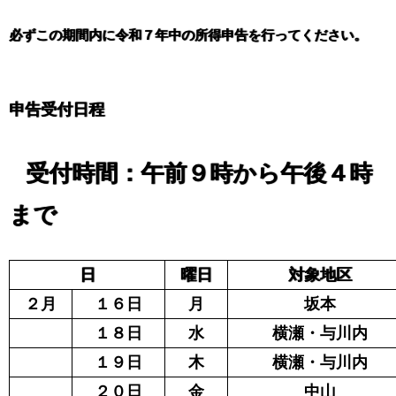
必ずこの期間内に令和７年中の所得申告を行ってください。
申告受付日程
受付時間：午前９時から午後４時
まで
日
曜日
対象地区
２月
１６日
月
坂本
１８日
水
横瀬・与川内
１９日
木
横瀬・与川内
２０日
金
中山