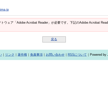
ima.jp
ウェア「Adobe Acrobat Reader」が必要です。下記のAdobe Acroba
戻る
い
｜
リンク
｜
著作権
｜
免責事項
｜
お問い合わせ
｜
RSSについて
｜Powered by J