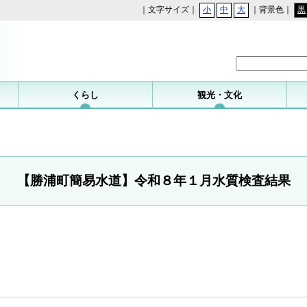
｜文字サイズ｜
小
中
大
｜背景色｜
黒
勝浦町
くらし
観光・文化
【勝浦町簡易水道】令和８年１月水質検査結果