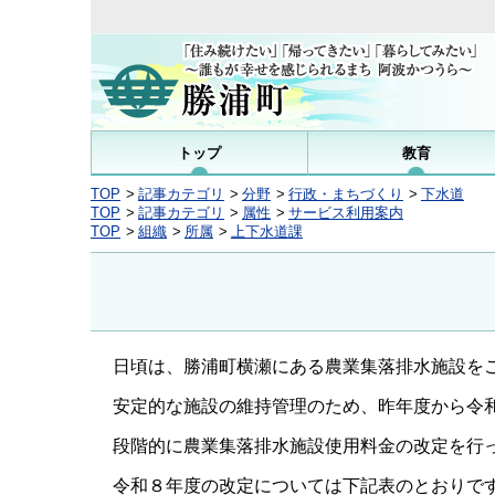
トップ
教育
TOP
記事カテゴリ
分野
行政・まちづくり
下水道
TOP
記事カテゴリ
属性
サービス利用案内
TOP
組織
所属
上下水道課
日頃は、勝浦町横瀬にある農業集落排水施設を
安定的な施設の維持管理のため、昨年度から令
段階的に農業集落排水施設使用料金の改定を行
令和８年度の改定については下記表のとおりで