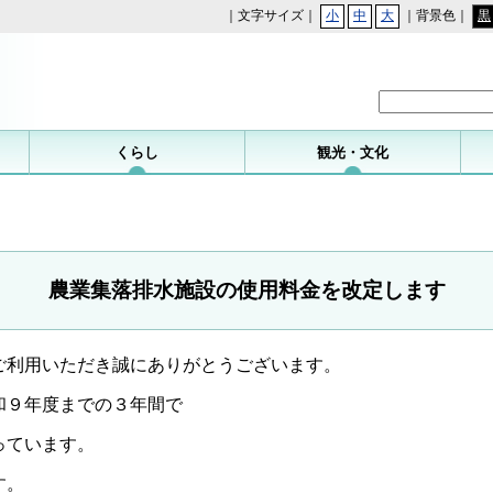
｜文字サイズ｜
小
中
大
｜背景色｜
黒
勝浦町
くらし
観光・文化
農業集落排水施設の使用料金を改定します
ご利用いただき誠にありがとうございます。
和９年度までの３年間で
っています。
す。