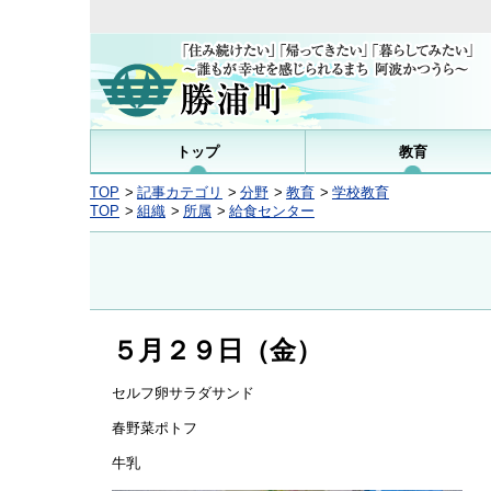
トップ
教育
TOP
記事カテゴリ
分野
教育
学校教育
TOP
組織
所属
給食センター
５月２９日（金）
セルフ卵サラダサンド
春野菜ポトフ
牛乳