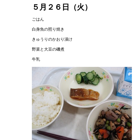
５月２６日（火）
ごはん
白身魚の照り焼き
きゅうりのかおり漬け
野菜と大豆の磯煮
牛乳