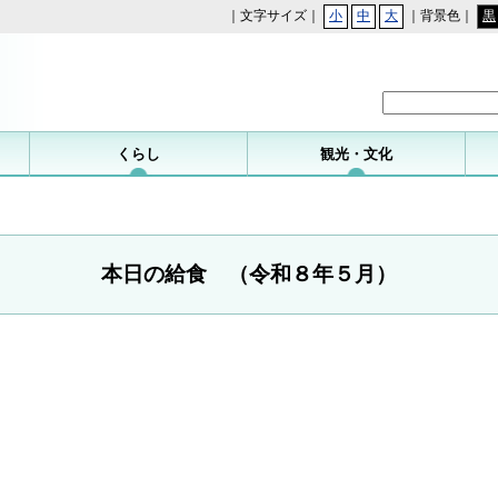
｜文字サイズ｜
小
中
大
｜背景色｜
黒
勝浦町
くらし
観光・文化
本日の給食 （令和８年５月）