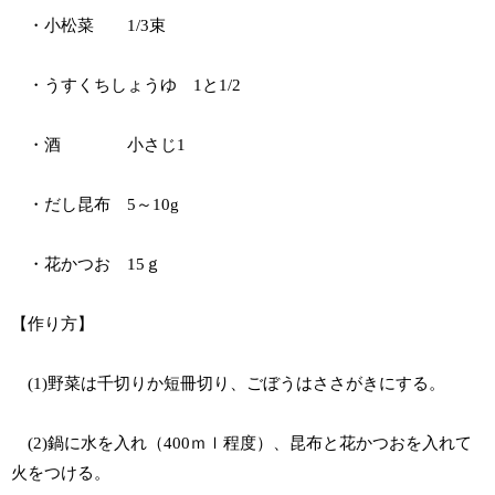
・小松菜 1/3束
・うすくちしょうゆ 1と1/2
・酒 小さじ1
・だし昆布 5～10g
・花かつお 15ｇ
【作り方】
(1)野菜は千切りか短冊切り、ごぼうはささがきにする。
(2)鍋に水を入れ（400ｍｌ程度）、昆布と花かつおを入れて
火をつける。