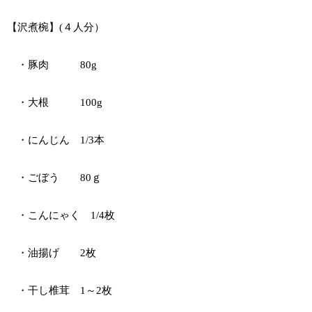
【沢煮椀】(４人分）
・豚肉 80g
・大根 100g
・にんじん 1/3本
・ごぼう 80ｇ
・こんにゃく 1/4枚
・油揚げ 2枚
・干し椎茸 1～2枚