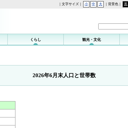
｜文字サイズ｜
小
中
大
｜背景色｜
黒
勝浦町
くらし
観光・文化
2026年6月末人口と世帯数