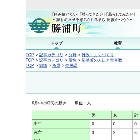
トップ
教育
TOP
記事カテゴリ
分野
行政・まちづくり
TOP
記事カテゴリ
属性
勝浦町の人口と世帯数
TOP
組織
所属
住民課
6月中の町民の動き 単位：人
男
女
計
出生
0
0
0
死亡
3
2
5