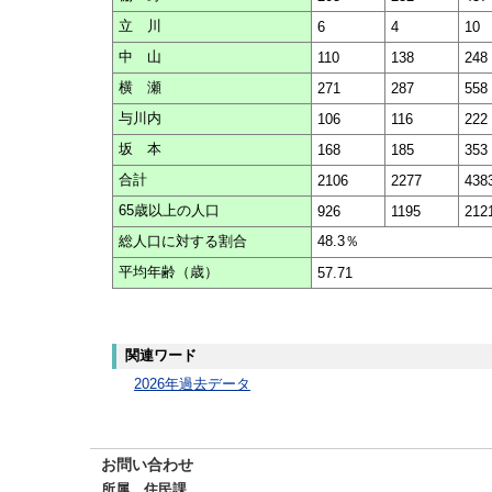
立 川
6
4
10
中 山
110
138
248
横 瀬
271
287
558
与川内
106
116
222
坂 本
168
185
353
合計
2106
2277
438
65歳以上の人口
926
1195
212
総人口に対する割合
48.3％
平均年齢（歳）
57.71
関連ワード
2026年過去データ
お問い合わせ
所属 住民課