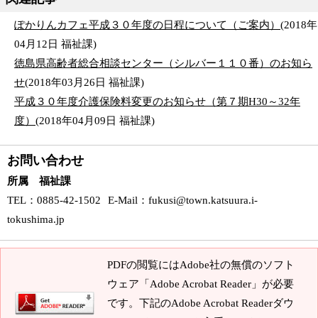
ぽかりんカフェ平成３０年度の日程について（ご案内）
(
2018年
04月12日
福祉課
)
徳島県高齢者総合相談センター（シルバー１１０番）のお知ら
せ
(
2018年03月26日
福祉課
)
平成３０年度介護保険料変更のお知らせ（第７期H30～32年
度）
(
2018年04月09日
福祉課
)
お問い合わせ
所属 福祉課
TEL
：0885-42-1502
E-Mail
：
fukusi@town.katsuura.i-
tokushima.jp
PDFの閲覧にはAdobe社の無償のソフト
ウェア「Adobe Acrobat Reader」が必要
です。下記のAdobe Acrobat Readerダウ