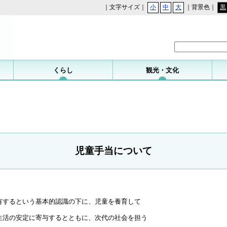
｜文字サイズ｜
小
中
大
｜背景色｜
黒
勝浦町
くらし
観光・文化
児童手当について
するという基本的認識の下に、児童を養育して
生活の安定に寄与するとともに、次代の社会を担う