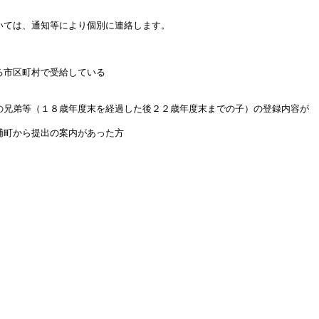
ては、通知等により個別に連絡します。
る市区町村で受給している
兄弟等（１８歳年度末を経過した後２２歳年度末までの子）の登録内容が
勝浦町から提出の案内があった方