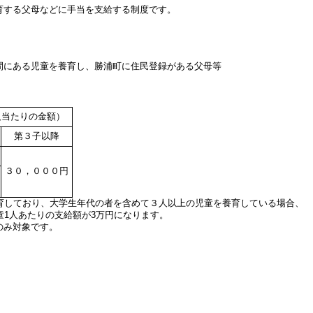
育する父母などに手当を支給する制度です。
にある児童を養育し、勝浦町に住民登録がある父母等
人当たりの金額）
第３子以降
３０，０００円
育しており、大学生年代の者を含めて３人以上の児童を養育している場合、
1人あたりの支給額が3万円になります。
のみ対象です。