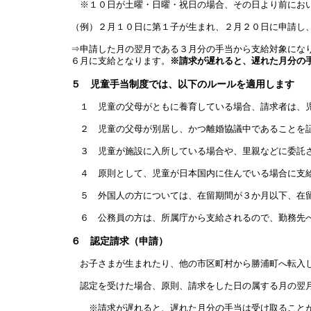
※１０日が土曜・日曜・祝日の場合、その日より前におい
（例）２月１０日に第１子が生まれ、２月２０日に申請し
⇒申請した月の翌月である３月分の手当から支給対象にな
６月に支給となります。
※請求が遅れると、遅れた月分の
５ 児童手当制度では、以下のルールを適用します
１ 児童の父母がともに養育している場合、請求者は、児
２ 児童の父母が別居し、かつ離婚協議中であることを証
３ 児童が施設に入所している場合や、里親などに委託さ
４ 原則として、児童が日本国内に住んでいる場合に支給
５ 外国人の方については、在留期間が３か月以下、在留
６ 公務員の方は、所属庁から支給されるので、勤務先
６ 認定請求（申請）
お子さまが生まれたり、他の市区町村から勝浦町へ転入し
認定を受けた場合、原則、請求をした日の属する月の翌
※請求が遅れると、遅れた月分の手当は受け取ることが