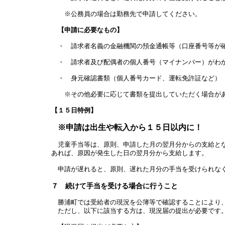
※公務員の場合は勤務先で申請してください。
【申請に必要なもの】
・ 請求者名義の金融機関の預金通帳等（口座番号等が
・ 請求者及び配偶者の個人番号（マイナンバー）がわか
・ 身元確認書類（個人番号カード、運転免許証など）
※その他必要に応じて書類を提出していただく場合が
【１５日特例】
※申請は出生や転入から１５日以内に！
児童手当等は、原則、申請した月の翌月分からの支給とな
あれば、原因が発生した日の翌月分から支給します。
申請が遅れると、原則、遅れた月分の手当を受けられな
７ 続けて手当を受ける場合に行うこと
勝浦町では受給者の現況を公簿等で確認することにより
ただし、以下に該当する方は、現況届の提出が必要です