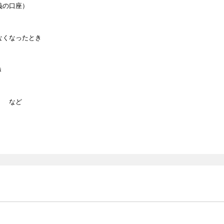
義の口座）
くなったとき
き
 など