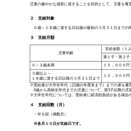
児童の健やかな成長に資することを目的として、児童を養
２ 支給対象
０歳～１８歳に達する日以後の最初の３月３１日までの間
３ 支給月額
支給金額（１
児童年齢
第１子・第２子
０～３歳未満
１５，０００円
３歳以上～
１０，０００円
１８歳に達する日以後の３月３１日まで
※受給者が大学生年代（22歳の年度末まで）までの者を養
0歳から高校生年代までの児童について、第3子以降の児童
※大学生年代については、受給者に経済的負担がある場合
４ 支給回数（月）
・年６回（偶数月）
※各月１０日が支給日です。