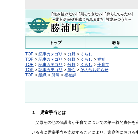
トップ
教育
TOP
記事カテゴリ
分野
くらし
TOP
記事カテゴリ
分野
くらし
福祉
TOP
記事カテゴリ
分野
くらし
子育て
TOP
記事カテゴリ
属性
その他お知らせ
TOP
組織
所属
福祉課
１ 児童手当とは
父母その他の保護者が子育てについての第一義的責任を有
いる者に児童手当を支給することにより、家庭等における