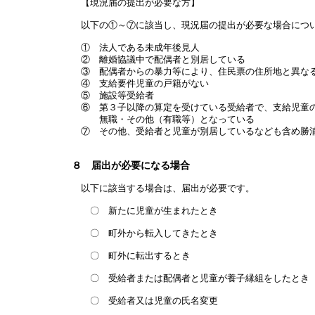
【現況届の提出が必要な方】
以下の①～⑦に該当し、現況届の提出が必要な場合につい
① 法人である未成年後見人
② 離婚協議中で配偶者と別居している
③ 配偶者からの暴力等により、住民票の住所地と異な
④ 支給要件児童の戸籍がない
⑤ 施設等受給者
⑥ 第３子以降の算定を受けている受給者で、支給児童の
無職・その他（有職等）となっている
⑦ その他、受給者と児童が別居しているなども含め
８ 届出が必要になる場合
以下に該当する場合は、届出が必要です。
〇 新たに児童が生まれたとき
〇 町外から転入してきたとき
〇 町外に転出するとき
〇 受給者または配偶者と児童が養子縁組をしたとき
〇 受給者又は児童の氏名変更