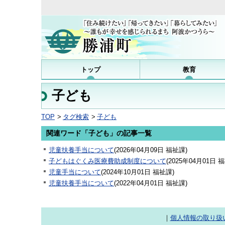
トップ
教育
子ども
TOP
タグ検索
子ども
関連ワード「子ども」の記事一覧
児童扶養手当について
(
2026年04月09日
福祉課
)
子どもはぐくみ医療費助成制度について
(
2025年04月01日
福
児童手当について
(
2024年10月01日
福祉課
)
児童扶養手当について
(
2022年04月01日
福祉課
)
｜
個人情報の取り扱