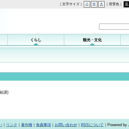
｜文字サイズ｜
小
中
大
｜背景色｜
黒
勝浦町
くらし
観光・文化
祉課
)
い
｜
リンク
｜
著作権
｜
免責事項
｜
お問い合わせ
｜
RSSについて
｜Powered by J