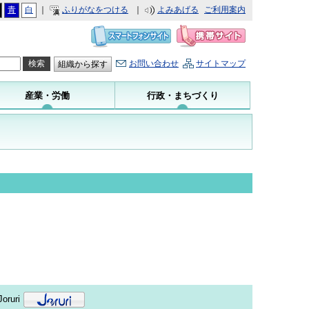
青
白
｜
ふりがなをつける
｜
よみあげる
ご利用案内
お問い合わせ
サイトマップ
組織から探す
産業・労働
行政・まちづくり
oruri