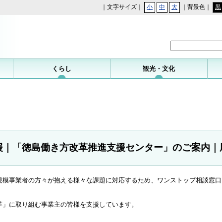
｜文字サイズ｜
小
中
大
｜背景色｜
黒
勝浦町
くらし
観光・文化
援｜「徳島働き方改革推進支援センター」のご案内｜
規模事業者の方々が抱える様々な課題に対応するため、ワンストップ相談窓口
革」に取り組む事業主の皆様を支援しています。