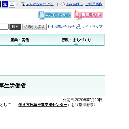
青
白
｜
ふりがなをつける
｜
よみあげる
ご利用案内
お問い合わせ
サイトマップ
組織から探す
産業・労働
行政・まちづくり
厚生労働省
公開日 2020年07月10日
として、
「
働き方改革推進支援センター
」
を47都道府県に