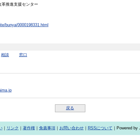
改革推進支援センター
uite/bunya/0000198331.html
相談
窓口
ima.jp
戻る
い
｜
リンク
｜
著作権
｜
免責事項
｜
お問い合わせ
｜
RSSについて
｜Powered by J