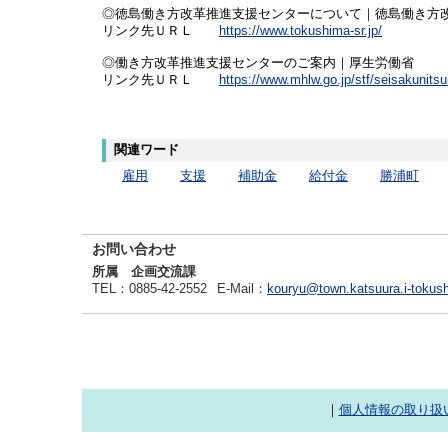
◎徳島働き方改革推進支援センターについて｜徳島働き方
リンク先ＵＲＬ
https://www.tokushima-sr.jp/
◎
働き方改革推進支援センターのご案内｜厚生労働省
リンク先ＵＲＬ
https://www.mhlw.go.jp/stf/seisakunits
関連ワード
雇用
支援
補助金
給付金
勝浦町
お問い合わせ
所属 企画交流課
TEL
：0885-42-2552
E-Mail
：
kouryu@town.katsuura.i-tokush
｜
個人情報の取り扱