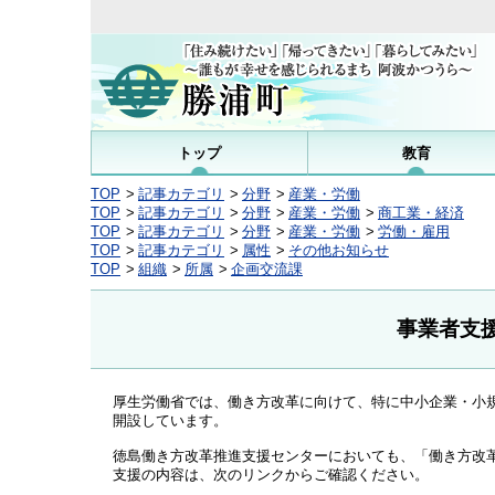
トップ
教育
TOP
記事カテゴリ
分野
産業・労働
TOP
記事カテゴリ
分野
産業・労働
商工業・経済
TOP
記事カテゴリ
分野
産業・労働
労働・雇用
TOP
記事カテゴリ
属性
その他お知らせ
TOP
組織
所属
企画交流課
事業者支
厚生労働省では、働き方改革に向けて、特に中小企業・小
開設しています。
徳島働き方改革推進支援センターにおいても、「働き方改
支援の内容は、次のリンクからご確認ください。