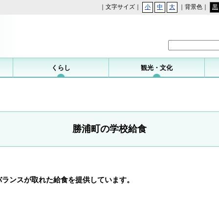
｜文字サイズ｜
小
中
大
｜背景色｜
黒
勝浦町
くらし
観光・文化
勝浦町の学校給食
バランスが取れた給食を提供しています。