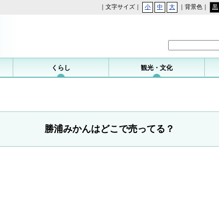
｜文字サイズ｜
小
中
大
｜背景色｜
黒
勝浦町
くらし
観光・文化
勝浦みかんはどこで売ってる？