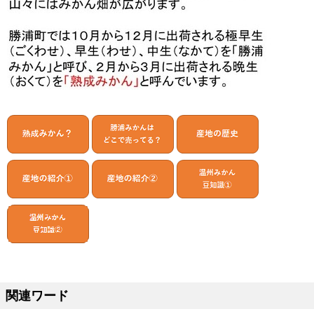
熟成みかん 阿波かつうら
関連ワード