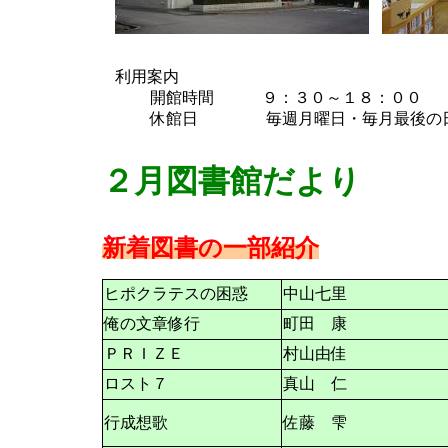
利用案内
開館時間 ９：３０～１８：００
休館日 毎週月曜日・毎月最後の日
２月図書館だより
新着図書の一部紹介
ヒポクラテスの困惑
中山七里
俺の文章修行
町田 康
ＰＲＩＺＥ
村山由佳
ロスト７
真山 仁
行成想歌
佐藤 雫