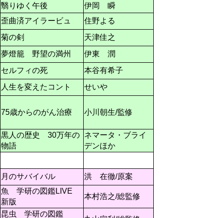
翳りゆく午後
伊岡 瞬
歪曲済アイラービュ
住野よる
菊の剣
天津佳之
夢燈籠 野望の満州
伊東 潤
セルフィの死
本谷有希子
人生を変えたコント
せいや
75歳からのがん治療
小川朝生/監修
黒人の歴史 30万年の
ネマータ・ブライ
物語
デンほか
月のサバイバル
洪 在徹/原案
魚 学研の図鑑LIVE
本村浩之/総監修
新版
昆虫 学研の図鑑