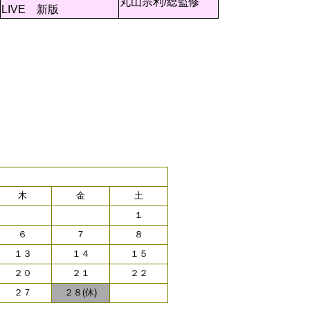
丸山宗利/総監修
LIVE 新版
木
金
土
１
６
７
８
１３
１４
１５
２０
２１
２２
２７
２８(休)