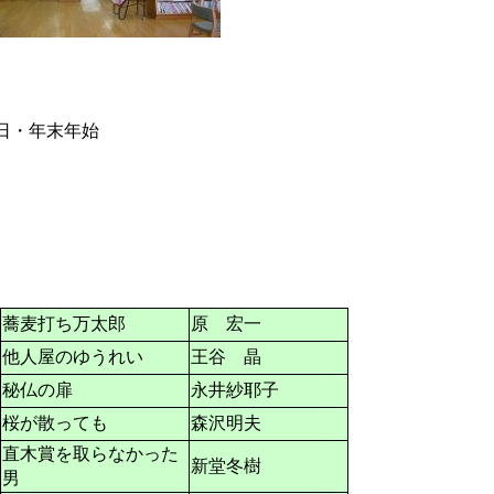
・年末年始
蕎麦打ち万太郎
原 宏一
他人屋のゆうれい
王谷 晶
秘仏の扉
永井紗耶子
桜が散っても
森沢明夫
直木賞を取らなかった
新堂冬樹
男