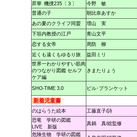
昇華 機捜235〔３〕
今野 敏
普通の子
朝比奈あすか
あの夏のクライフ同盟
増山 実
下垣内教授の江戸
青山文平
恋する女帝
周防 柳
近くも遠くもゆるり旅
益田ミリ
世界一わかりやすい筋肉
のつながり図鑑 セルフ
きまたりょう
ケア編
SHO-TIME 3.0
ビル･プランケット
新着児童書
のはらうた絵本
工藤直子/詩
恐竜 学研の図鑑
真鍋 真/総監修
LIVE 新版
危険生物 学研の図鑑