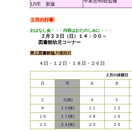
今泉忠明/総監修
LIVE 新版
２月の行事
おはなし会・・・内容はおたのしみに・・・
２月２３日（日）１４：００～
図書館幼児コーナー
県立図書館協力巡回日
４日・１２日・１８日・２６日
２月の休館日
日
月
火
水
２
３(休)
４
５
９
１０(休)
１１
１２
１６
１７(休)
１８
１９
２３
２４(休)
２５
２６