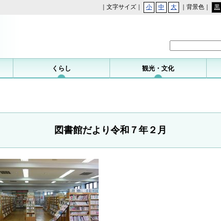
｜文字サイズ｜
小
中
大
｜背景色｜
黒
勝浦町
くらし
観光・文化
図書館だより令和７年２月