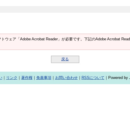
ウェア「Adobe Acrobat Reader」が必要です。下記のAdobe Acroba
戻る
い
｜
リンク
｜
著作権
｜
免責事項
｜
お問い合わせ
｜
RSSについて
｜Powered by J