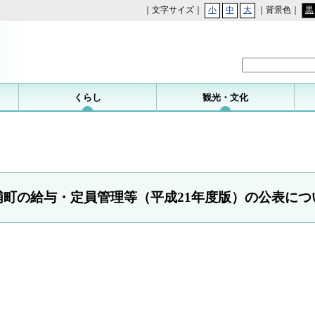
｜文字サイズ｜
小
中
大
｜背景色｜
黒
勝浦町
くらし
観光・文化
浦町の給与・定員管理等（平成21年度版）の公表につ
。