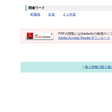
関連ワード
町職員
定員
２１年度
PDFの閲覧にはAdobe社の無償のソフト
Adobe Acrobat Readerダウンロード
｜
個人情報の取り扱