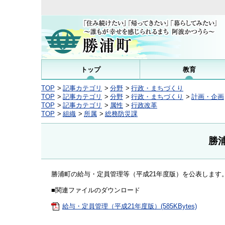
トップ
教育
TOP
記事カテゴリ
分野
行政・まちづくり
TOP
記事カテゴリ
分野
行政・まちづくり
計画・企画
TOP
記事カテゴリ
属性
行政改革
TOP
組織
所属
総務防災課
勝
勝浦町の給与・定員管理等（平成21年度版）を公表します
■関連ファイルのダウンロード
給与・定員管理（平成21年度版）(585KBytes)