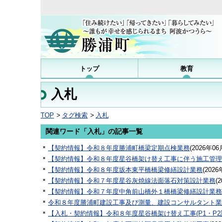
トップ
教育
入札
TOP
タグ検索
入札
関連ワード「入札」の記事一覧
【契約情報】令和８年度勝浦町橋梁定期点検業務
(
2026年06
【契約情報】令和８年度星谷橋架け替え工事に伴う施工管理
【契約情報】令和８年度坂本東平橋橋梁修繕設計業務
(
2026
【契約情報】令和７年度星谷灰焼線法面落石対策設計業務
(
2
【契約情報】令和７年度中角前山橋外１橋橋梁修繕設計業務
令和８年度勝浦町建設工事及び測量、建設コンサルタント業
【入札・契約情報】令和８年度星谷橋架け替え工事(P1・P2