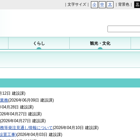
｜文字サイズ｜
小
中
大
｜背景色｜
黒
勝浦町
くらし
観光・文化
月12日
建設課
)
業務
(
2026年06月09日
建設課
)
年04月28日
建設課
)
026年04月27日
建設課
)
(
2026年04月27日
建設課
)
務等発注見通し情報について
(
2026年04月10日
建設課
)
設置工事)
(
2026年04月03日
建設課
)