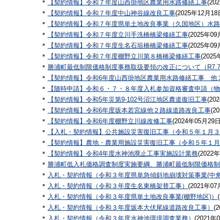
【契約情報】令和７年度山西掛地区農業用水路修繕工事
(
20
【契約情報】令和７年度中山神谷線改良工事
(
2025年12月18
【契約情報】令和７年度県単土地改良事業（久国地区）水路
【契約情報】令和７年度立川手洗橋橋梁修繕工事
(
2025年09
【契約情報】令和７年度生名石垣橋橋梁修繕工事
(
2025年09
【契約情報】令和７年度棚野立川第８橋橋梁修繕工事
(
2025
勝浦町最低制限価格制度事務取扱要領の改正について（R7.7
【契約情報】令和6年度山西掛地区農業用水路修繕工事 他
【随時申請】令和６・７・８年度入札参加資格審査申請（物
【契約情報】令和5年災第9-102号沼江地区農道復旧工事
(
20
【契約情報】令和6年度坂本若宮線他２路線道路改良工事
(
2
【契約情報】令和6年度棚野立川線改修工事
(
2024年05月29
【入札・契約情報】公共施設災害復旧工事（令和５年１月３
【契約情報】農地・農業用施設災害復旧工事（令和５年１月
【契約情報】令和4年度水神池廃止工事実施設計業務
(
2022
勝浦町低入札価格調査制度実施要綱、勝浦町最低制限価格制
入札・契約情報（令和３年度県単急傾斜地崩壊対策事業(中角
入札・契約情報（令和３年度生名東橋架替工事）
(
2021年07
入札・契約情報（令和３年度県単土地改良事業(棚野地区)）
(
入札・契約情報（令和３年度坂本大伏尾線道路改良工事）
(
2
入札・契約情報（令和３年度水神池環境調査業務）
(
2021年