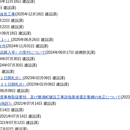
25年12月18日
建設課
)
日
建設課
)
改良工事
(
2025年12月18日
建設課
)
月22日
建設課
)
月22日
建設課
)
年08月18日
建設課
)
.1～）
(
2025年06月26日
建設課
)
３件
(
2024年11月01日
建設課
)
品購入等）の受付について
(
2024年09月17日
総務防災課
)
24年07月30日
建設課
)
024年07月30日
建設課
)
日
建設課
)
１日開札分）
(
2023年02月09日
建設課
)
３１日開札分）
(
2023年02月09日
建設課
)
年06月08日
建設課
)
度事務取扱要領、及び勝浦町建設工事請負業者選定要綱の改正について
(
202
地区)）
(
2021年07月14日
建設課
)
月14日
建設課
)
2021年07月14日
建設課
)
021年07月12日
建設課
)
07月02日
建設課
)