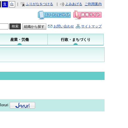
青
白
｜
ふりがなをつける
｜
よみあげる
ご利用案内
お問い合わせ
サイトマップ
組織から探す
産業・労働
行政・まちづくり
oruri