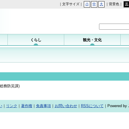
｜文字サイズ｜
小
中
大
｜背景色｜
黒
勝浦町
くらし
観光・文化
総務防災課
)
い
｜
リンク
｜
著作権
｜
免責事項
｜
お問い合わせ
｜
RSSについて
｜Powered by J