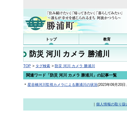
トップ
教育
防災 河川 カメラ 勝浦川
TOP
タグ検索
防災 河川 カメラ 勝浦川
関連ワード「防災 河川 カメラ 勝浦川」の記事一覧
星谷橋河川監視カメラによる勝浦川の状況
(
2023年09月20日
｜
個人情報の取り扱