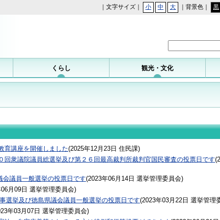
｜文字サイズ｜
小
中
大
｜背景色｜
黒
勝浦町
くらし
観光・文化
教育講座を開催しました
(
2025年12月23日
住民課
)
０回衆議院議員総選挙及び第２６回最高裁判所裁判官国民審査の投票日です
(
浦町議会議員一般選挙の投票日です
(
2023年06月14日
選挙管理委員会
)
年06月09日
選挙管理委員会
)
県知事選挙及び徳島県議会議員一般選挙の投票日です
(
2023年03月22日
選挙管理
023年03月07日
選挙管理委員会
)