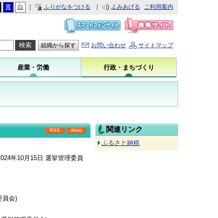
青
白
｜
ふりがなをつける
｜
よみあげる
ご利用案内
お問い合わせ
サイトマップ
組織から探す
産業・労働
行政・まちづくり
関連リンク
RSS
Atom
ふるさと納税
2024年10月15日
選挙管理委員
委員会
)