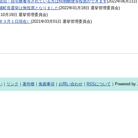
宿泊・自宅療養等されている方は特例郵便等投票ができます
(
2022年06月21日
浦町長選挙は無投票となりました
(
2022年01月18日
選挙管理委員会
)
年10月19日
選挙管理委員会
)
年３月１日現在）
(
2021年03月01日
選挙管理委員会
)
い
｜
リンク
｜
著作権
｜
免責事項
｜
お問い合わせ
｜
RSSについて
｜Powered by J