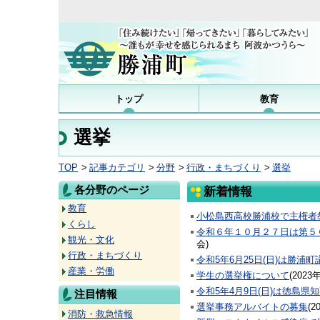
トップ
教育
選挙
TOP
記事カテゴリ
分野
行政・まちづくり
選挙
各分野のページ
新着情報
教育
小松島西高校勝浦校で主権者
くらし
令和６年１０月２７日は第５
観光・文化
会
)
行政・まちづくり
令和5年6月25日(日)は勝
産業・労働
学生の選挙権について
(
2023
令和5年4月9日(日)は徳島
注目情報
選挙事務アルバイトの募集
(
2
消防・救急情報