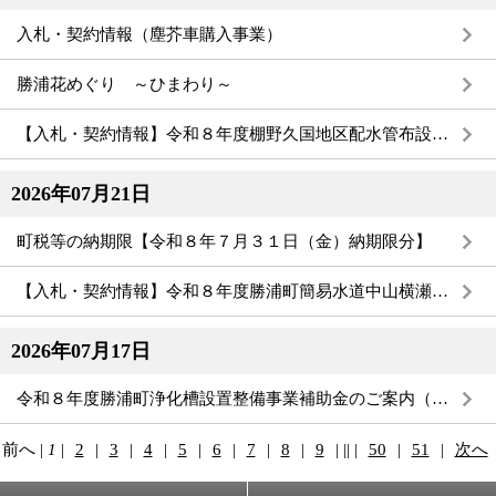
入札・契約情報（塵芥車購入事業）
勝浦花めぐり ～ひまわり～
【入札・契約情報】令和８年度棚野久国地区配水管布設替工事（農免農道部）設計委託業務
2026年07月21日
町税等の納期限【令和８年７月３１日（金）納期限分】
【入札・契約情報】令和８年度勝浦町簡易水道中山横瀬地区栗城区域配水管布設替工事
2026年07月17日
令和８年度勝浦町浄化槽設置整備事業補助金のご案内（要綱・様式）
前へ
|
1
|
2
|
3
|
4
|
5
|
6
|
7
|
8
|
9
|
||
|
50
|
51
|
次へ