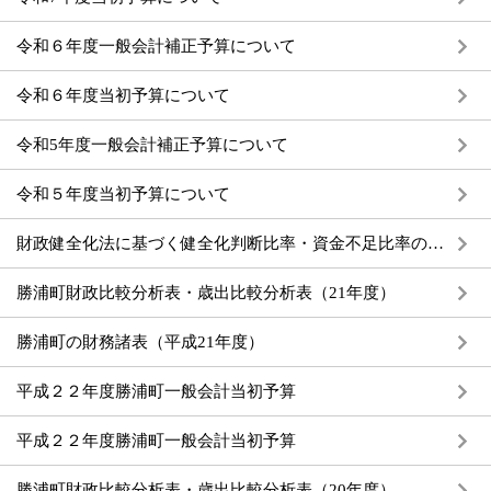
令和６年度一般会計補正予算について
令和６年度当初予算について
令和5年度一般会計補正予算について
令和５年度当初予算について
財政健全化法に基づく健全化判断比率・資金不足比率の公表について(平成22年度決算)
勝浦町財政比較分析表・歳出比較分析表（21年度）
勝浦町の財務諸表（平成21年度）
平成２２年度勝浦町一般会計当初予算
平成２２年度勝浦町一般会計当初予算
勝浦町財政比較分析表・歳出比較分析表（20年度）