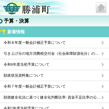
予算・決算
新着情報
令和８年度一般会計補正予算について
引き上げ分の地方消費税交付金（社会保障財源化分）の使途について
令和8年度当初予算について
財政状況資料集について
令和７年度一般会計補正予算について
財政健全化法に基づく健全化判断比率･資金不足比率の公表について
令和7年度当初予算について