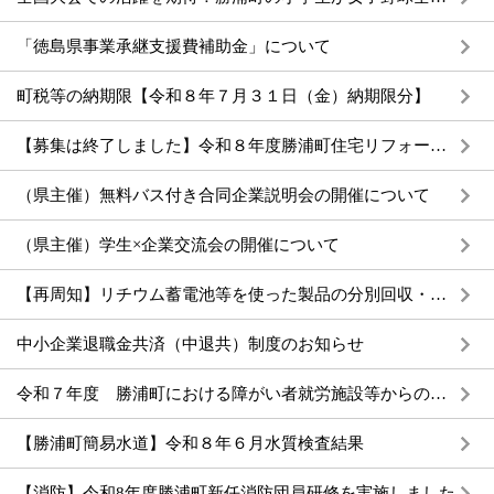
「徳島県事業承継支援費補助金」について
町税等の納期限【令和８年７月３１日（金）納期限分】
【募集は終了しました】令和８年度勝浦町住宅リフォーム補助金《二次募集》のご案内
（県主催）無料バス付き合同企業説明会の開催について
（県主催）学生×企業交流会の開催について
【再周知】リチウム蓄電池等を使った製品の分別回収・小型家電リサイクルのお知らせ
中小企業退職金共済（中退共）制度のお知らせ
令和７年度 勝浦町における障がい者就労施設等からの物品等の調達実績
【勝浦町簡易水道】令和８年６月水質検査結果
【消防】令和8年度勝浦町新任消防団員研修を実施しました