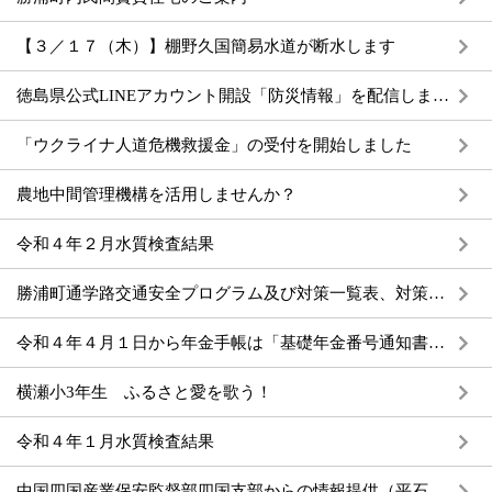
【３／１７（木）】棚野久国簡易水道が断水します
徳島県公式LINEアカウント開設「防災情報」を配信します。
「ウクライナ人道危機救援金」の受付を開始しました
農地中間管理機構を活用しませんか？
令和４年２月水質検査結果
勝浦町通学路交通安全プログラム及び対策一覧表、対策箇所図について
令和４年４月１日から年金手帳は「基礎年金番号通知書」に変わります
横瀬小3年生 ふるさと愛を歌う！
令和４年１月水質検査結果
中国四国産業保安監督部四国支部からの情報提供（平石山鉱山事業・検査内容）について